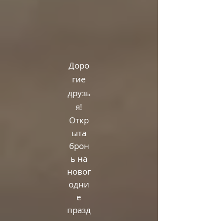
Доро
ги
е
друзь
я!
Откр
ыта
брон
ь на
ново
г
одни
е
празд