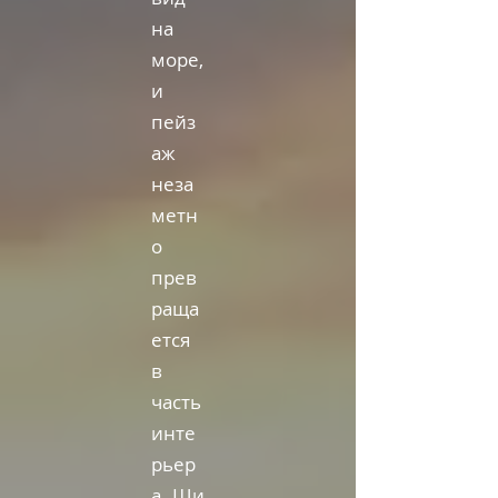
на
море,
и
пейз
аж
неза
метн
о
прев
раща
ется
в
часть
инте
рьер
а.
Ши