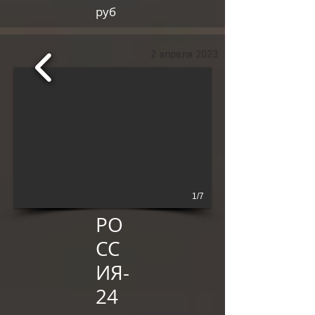
руб
2 апреля 2023
1/7
РО
СС
ИЯ-
24