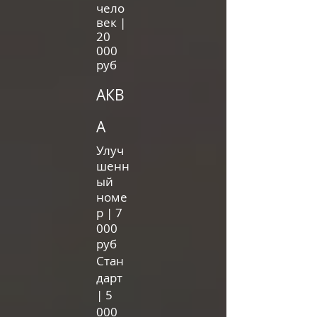
чело
век
|
20
000
р
уб
АКВ
А
Улуч
шенн
ый
номе
р |
7
000
руб
Стан
дарт
| 5
000