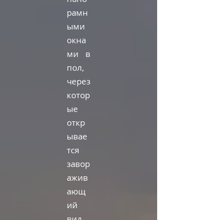
рамн
ыми
окна
ми в
пол,
через
котор
ые
откр
ывае
тся
завор
ажив
ающ
ий
вид