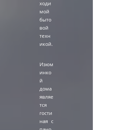
ходи
мой
быто
вой
техн
икой.
Изюм
инко
й
дома
являе
тся
гости
ная с
пано