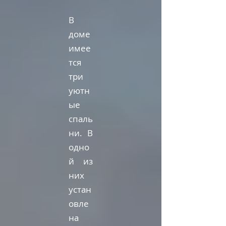
В
доме
имее
тся
три
уютн
ые
спаль
ни. В
одно
й из
них
устан
овле
на