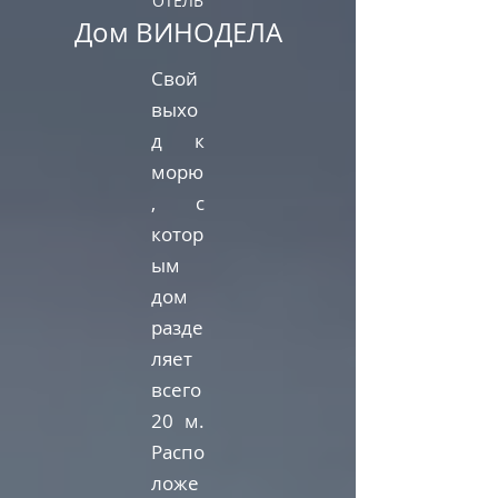
ОТЕЛЬ
Дом ВИН
ОДЕЛА
Свой
выхо
д к
морю
, с
котор
ым
дом
разде
ляет
всего
20 м.
Распо
ложе