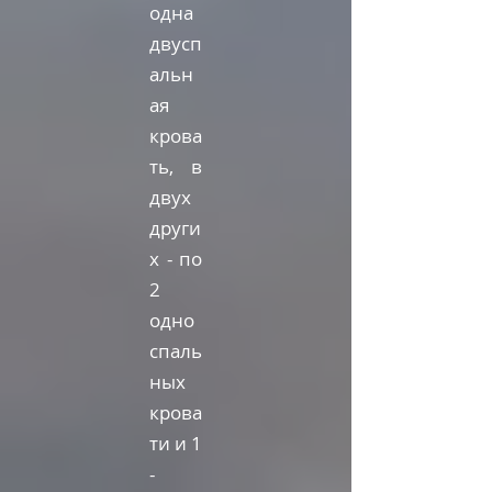
одна
двусп
альн
ая
крова
ть, в
двух
други
х - по
2
одно
спаль
ных
крова
ти и 1
-