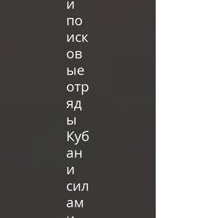
и
по
иск
ов
ые
отр
яд
ы
Куб
ан
и
сил
ам