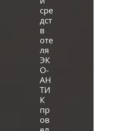
и
сре
дст
в
оте
ля
ЭК
О-
АН
ТИ
К
пр
ов
ел