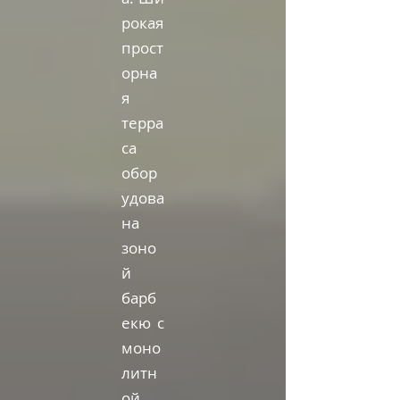
рокая
прост
орна
я
терра
са
обор
удова
на
зоно
й
барб
екю с
моно
литн
ой