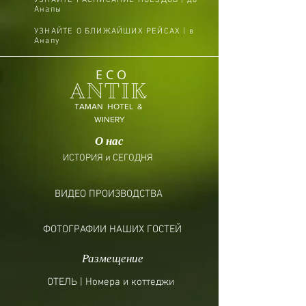
УЗНАЙТЕ РАСПИСАНИЕ ПОЕЗДОВ | до
проводились в стали. 
Анапы
Культурные дрожжи IOC. Вино 
УЗНАЙТЕ О БЛИЖАЙШИХ РЕЙСАХ | в
провело 7 месяцев на осадке. 
Анапу
ЯМБ не проводилось.
После винификации вино было 
ECO
отфильтровано и разлито по 
ANTIK
бутылкам, где провело 6 месяцев.
TAMAN HOTEL &
WINERY
О нас
ИСТОРИЯ и СЕГОДНЯ
ВИДЕО ПРОИЗВОДСТВА
ФОТОГРАФИИ НАШИХ ГОСТЕЙ
Размещение
ОТЕЛЬ | Номера и коттеджи