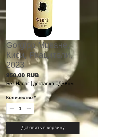
Gorgipp Мцване,
Киси, Ркацители,
2023
Цена
950,00 RUB
Без Налог
|
доставка СДЭКом
Количество
*
Добавить в корзину